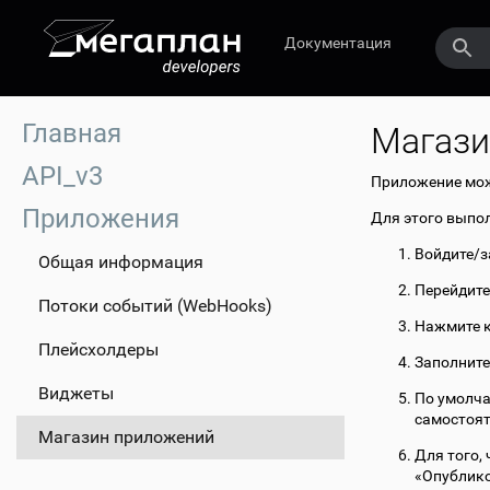
Документация
Главная
Магази
API_v3
Приложение мож
Приложения
Для этого выпо
Войдите/з
Общая информация
Перейдите
Потоки событий (WebHooks)
Нажмите к
Плейсхолдеры
Заполните
Виджеты
По умолча
самостоят
Магазин приложений
Для того,
«Опублико