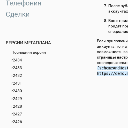
Телефония
После пуб
аккаунтах
Сделки
Ваше прил
придет по
специалис
Если приложение
ВЕРСИИ МЕГАПЛАНА
аккаунта, то, н
возможность за
Последняя версия
страницы настр
r2434
последовательн
r2433
{schemeAndHos
https://demo.
r2432
r2431
r2430
r2429
r2428
r2427
r2426