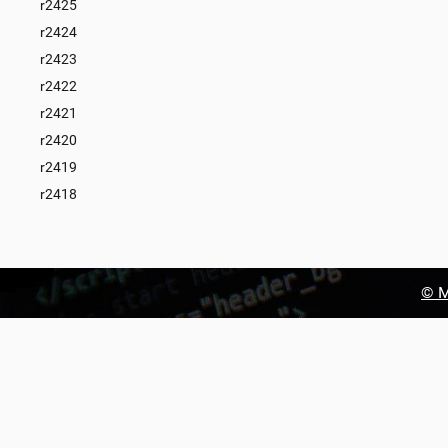
r2425
r2424
r2423
r2422
r2421
r2420
r2419
r2418
© М