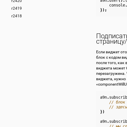
a9n
.
user
().
r2420
console
r2419
});
r2418
Подписат
страницу
Если виджет ото
блок с кодом ви
после того, как
виджета может б
перезагружена. 
виджета, нужно
«componentWill
a9n
.
subscri
// блок
// здес
})
a9n
.
subscri
// мы с