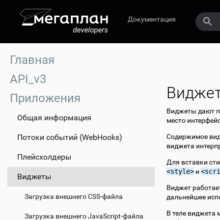
Документация
Главная
API_v3
Видже
Приложения
Виджеты дают п
Общая информация
место интерфей
Потоки событий (WebHooks)
Содержимое видж
виджета интерп
Плейсхолдеры
Для вставки ст
<style>
и
<scr
Виджеты
Виджет работае
Загрузка внешнего CSS-файла
дальнейшее испо
В теле виджета 
Загрузка внешнего JavaScript-файла