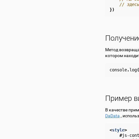
// здес
})
Получени
Метод возвраща
котором находит
console
.
log
Пример в
В качестве при
DaData
, исполь
<
style
>
#
js-con