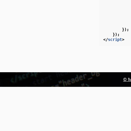
});
});
</
script
>
© М