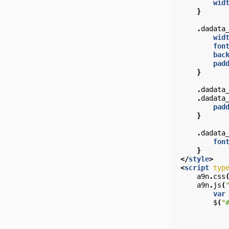
wid
}
.
dadata
wid
fon
bac
pad
}
.
dadata
.
dadata
pad
}
.
dadata
fon
}
</
style
>
<
script
typ
a9n
.
css
a9n
.
js
(
var
$
(
"