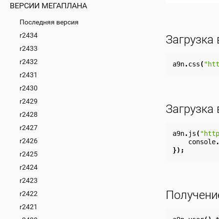
ВЕРСИИ МЕГАПЛАНА
Последняя версия
r2434
Загрузка
r2433
r2432
a9n
.
css
(
"ht
r2431
r2430
r2429
Загрузка 
r2428
r2427
a9n
.
js
(
"htt
r2426
console
});
r2425
r2424
r2423
Получени
r2422
r2421