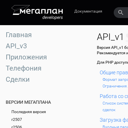
Документация
Главная
API_v1
API_v3
Версия API_v1 б
Рекомендуется 
Приложения
Для PHP досту
Телефония
Общие пра
Сделки
Формат запр
Ограничения 
Работа со 
ВЕРСИИ МЕГАПЛАНА
Список систе
сделок
Последняя версия
Загрузка ф
r2507
Входные пар
r2506