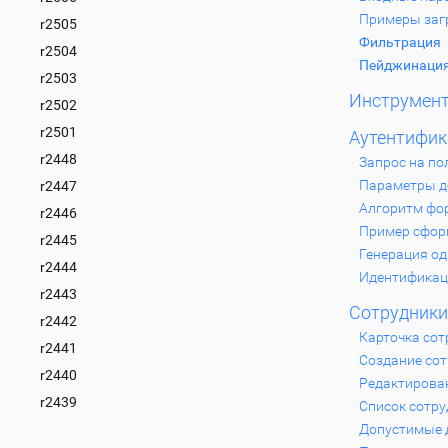
Примеры заг
r2505
Фильтрация
r2504
Пейджинаци
r2503
Инструмен
r2502
r2501
Аутентифик
r2448
Запрос на по
Параметры д
r2447
Алгоритм фо
r2446
Пример сфор
r2445
Генерация од
r2444
Идентификац
r2443
Сотрудники
r2442
Карточка сот
r2441
Создание со
r2440
Редактирова
r2439
Список сотр
Допустимые 