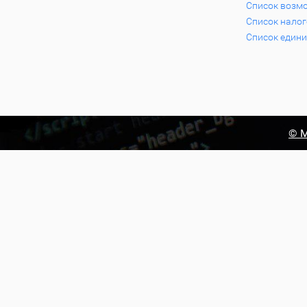
Список возм
Список нало
Список едини
© М