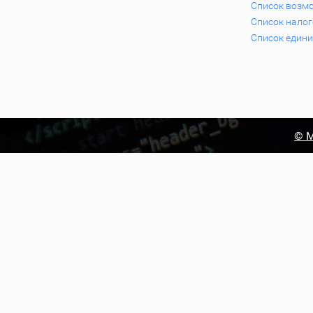
Список возм
Список нало
Список едини
© М