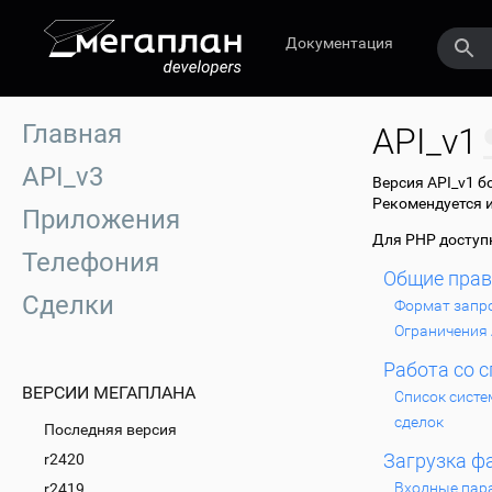
Документация
Главная
API_v1
API_v3
Версия API_v1 б
Рекомендуется 
Приложения
Для PHP досту
Телефония
Общие пра
Сделки
Формат запр
Ограничения 
Работа со 
ВЕРСИИ МЕГАПЛАНА
Список систе
сделок
Последняя версия
Загрузка ф
r2420
Входные пар
r2419