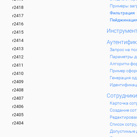
Примеры заг
r2418
Фильтрация
r2417
Пейджинаци
r2416
Инструмен
r2415
r2414
Аутентифик
r2413
Запрос на по
Параметры д
r2412
Алгоритм фо
r2411
Пример сфор
r2410
Генерация од
r2409
Идентификац
r2408
Сотрудники
r2407
Карточка сот
r2406
Создание со
r2405
Редактирова
r2404
Список сотр
Допустимые 